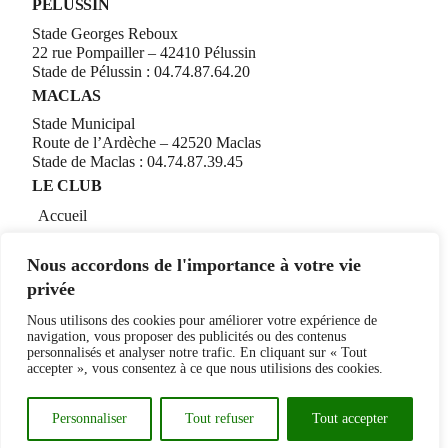
PÉLUSSIN
Stade Georges Reboux
22 rue Pompailler – 42410 Pélussin
Stade de Pélussin :
04.74.87.64.20
MACLAS
Stade Municipal
Route de l’Ardèche – 42520 Maclas
Stade de Maclas :
04.74.87.39.45
LE CLUB
Accueil
Tournoi National U17
Nous accordons de l'importance à votre vie
L’organigramme du club
privée
ACTUALITÉS
Nous utilisons des cookies pour améliorer votre expérience de
Toutes nos actualités
navigation, vous proposer des publicités ou des contenus
Évènement
personnalisés et analyser notre trafic. En cliquant sur « Tout
accepter », vous consentez à ce que nous utilisions des cookies.
PAGES LÉGALES
Accueil
Personnaliser
Tout refuser
Tout accepter
CLUB PARTENAIRE